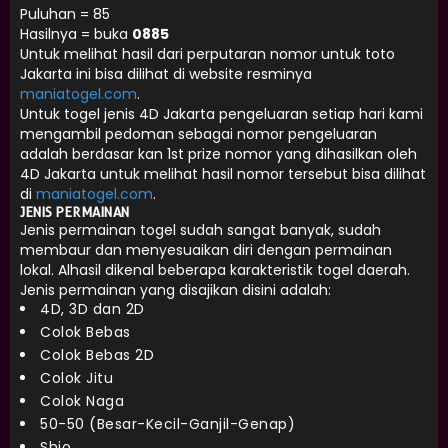
Puluhan = 85
Hasilnya = buka
0885
Untuk melihat hasil dari perputaran nomor untuk toto
Jakarta ini bisa dilihat di website resminya
maniatogel.com
.
Untuk togel jenis 4D Jakarta pengeluaran setiap hari kami
mengambil pedoman sebagai nomor pengeluaran
adalah berdasar kan 1st prize nomor yang dihasilkan oleh
4D Jakarta untuk melihat hasil nomor tersebut bisa dilihat
di
maniatogel.com
.
JENIS
PERMAINAN
Jenis permainan togel sudah sangat banyak, sudah
membaur dan menyesuaikan diri dengan permainan
lokal. Alhasil dikenal beberapa karakteristik togel daerah.
Jenis permainan yang disajikan disini adalah:
4D, 3D dan 2D
Colok Bebas
Colok Bebas 2D
Colok Jitu
Colok Naga
50-50 (Besar-Kecil-Ganjil-Genap)
Shio