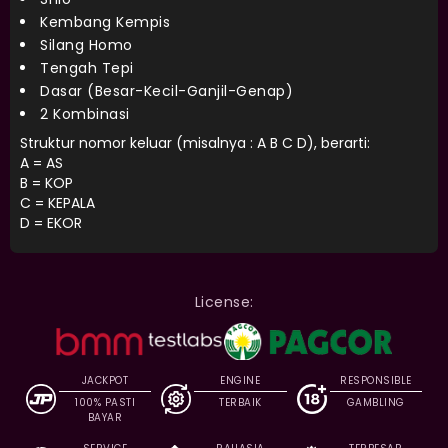
Kembang Kempis
Silang Homo
Tengah Tepi
Dasar (Besar-Kecil-Ganjil-Genap)
2 Kombinasi
Struktur nomor keluar (misalnya : A B C D), berarti:
A = AS
B = KOP
C = KEPALA
D = EKOR
License:
JACKPOT
ENGINE
RESPONSIBLE
100% PASTI
TERBAIK
GAMBLING
BAYAR