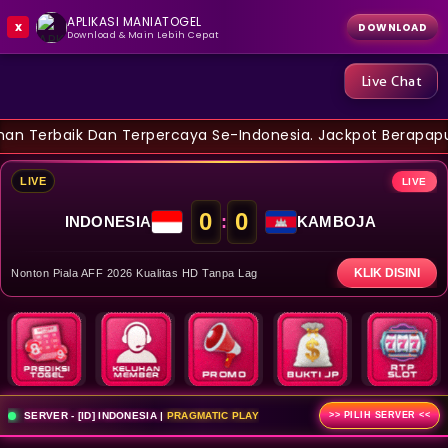
APLIKASI MANIATOGEL
x
DOWNLOAD
Download & Main Lebih Cepat
Live Chat
 Terbaik Dan Terpercaya Se-Indonesia. Jackpot Berapapun Pa
LIVE
LIVE
0
0
:
INDONESIA
KAMBOJA
KLIK DISINI
Nonton Piala AFF 2026 Kualitas HD Tanpa Lag
SERVER -
[ID] INDONESIA
|
PRAGMATIC PLAY
>> PILIH SERVER <<