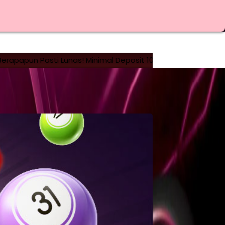
ti Lunas! Minimal Deposit 10rb Dan Minimal WD 25rb . LINK 