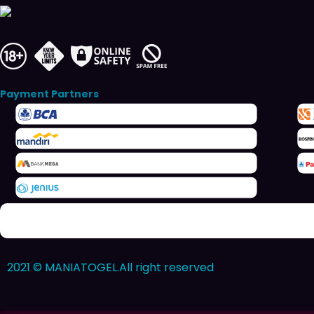
Payment Partners
2021 © MANIATOGEL.All right reserved